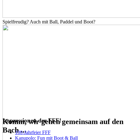
Spielfreudig? Auch mit Ball, Paddel und Boot?
Impressionen der FFF!
Komm, wir gehen gemeinsam auf den
Bach ...
100-Jahrfeier FFF
Kanupolo: Fun mit Boot & Ball