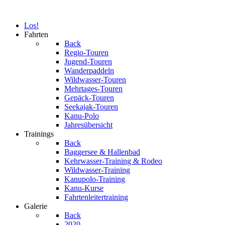
Los!
Fahrten
Back
Regio-Touren
Jugend-Touren
Wanderpaddeln
Wildwasser-Touren
Mehrtages-Touren
Gepäck-Touren
Seekajak-Touren
Kanu-Polo
Jahresübersicht
Trainings
Back
Baggersee & Hallenbad
Kehrwasser-Training & Rodeo
Wildwasser-Training
Kanupolo-Training
Kanu-Kurse
Fahrtenleitertraining
Galerie
Back
2020