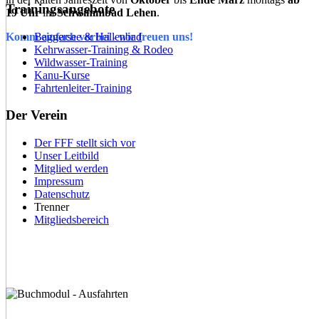
Trainingsangebote
19 Uhr
im
Schwimmbad Lehen
.
Baggersee & Hallenbad
Komm einfach vorbei - wir freuen uns!
Kehrwasser-Training & Rodeo
Wildwasser-Training
Kanu-Kurse
Fahrtenleiter-Training
Der Verein
Der FFF stellt sich vor
Unser Leitbild
Mitglied werden
Impressum
Datenschutz
Trenner
Mitgliedsbereich