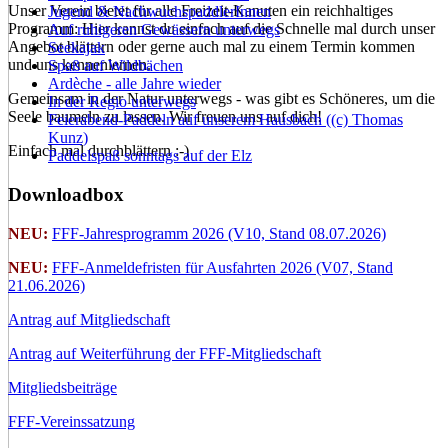
Unser Verein bietet für alle Freizeit-Kanuten ein reichhaltiges
Jugend & NachwuchspaddlerInnen
Programm: Hier kannst du einfach auf die Schnelle mal durch unser
Auf ruhigeren Gewässern unterwegs
Angebot blättern oder gerne auch mal zu einem Termin kommen
Seekajak
und uns kennenlernen.
Spaß auf Wildbächen
Ardèche - alle Jahre wieder
Gemeinsam in der Natur unterwegs - was gibt es Schöneres, um die
In der Regio unterwegs
Seele baumeln zu lassen. Wir freuen uns auf dich!
Feierabend-Paddeln auf unserem Hausbach ((c) Thomas
Kunz)
Einfach mal durchblättern :-)
Paddelspaß sonntags auf der Elz
Downloadbox
NEU:
FFF-Jahresprogramm 2026 (V10, Stand 08.07.2026)
NEU:
FFF-Anmeldefristen für Ausfahrten 2026 (V07, Stand
21.06.2026)
Antrag auf Mitgliedschaft
Antrag auf Weiterführung der FFF-Mitgliedschaft
Mitgliedsbeiträge
FFF-Vereinssatzung