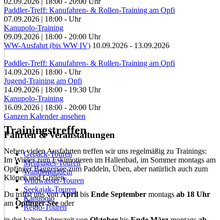
02.09.2026
|
18:00
-
20:00
Uhr
Paddler-Treff: Kanufahren- & Rollen-Training am Opfi
07.09.2026
|
18:00
-
Uhr
Kanupolo-Training
09.09.2026
|
18:00
-
20:00
Uhr
WW-Ausfahrt (bis WW IV)
10.09.2026
-
13.09.2026
Paddler-Treff: Kanufahren- & Rollen-Training am Opfi
14.09.2026
|
18:00
-
Uhr
Jugend-Training am Opfi
14.09.2026
|
18:00
-
19:30
Uhr
Kanupolo-Training
16.09.2026
|
18:00
-
20:00
Uhr
Ganzen Kalender ansehen
Trainingstreffen
Fahrten & Veranstaltungen
Neben vielen Ausfahrten treffen wir uns regelmäßig zu Trainings:
Gepäck-Touren
Im Winter zum Eskimotieren im Hallenbad, im Sommer montags am
Mehrtages-Touren
Opfinger Baggersee zum Paddeln, Üben, aber natürlich auch zum
Wanderpaddeln
Klönen und Grillen.
Wildwasser-Touren
Seekajak-Touren
Du triffst uns von
April
bis
Ende September
montags
ab 18 Uhr
Kanupolo
am
Opfinger See
oder
Regio-Touren
in der kalten Jahreszeit von
Oktober
bis
Ende März
montags
ab