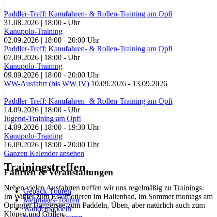
Paddler-Treff: Kanufahren- & Rollen-Training am Opfi
31.08.2026
|
18:00
-
Uhr
Kanupolo-Training
02.09.2026
|
18:00
-
20:00
Uhr
Paddler-Treff: Kanufahren- & Rollen-Training am Opfi
07.09.2026
|
18:00
-
Uhr
Kanupolo-Training
09.09.2026
|
18:00
-
20:00
Uhr
WW-Ausfahrt (bis WW IV)
10.09.2026
-
13.09.2026
Paddler-Treff: Kanufahren- & Rollen-Training am Opfi
14.09.2026
|
18:00
-
Uhr
Jugend-Training am Opfi
14.09.2026
|
18:00
-
19:30
Uhr
Kanupolo-Training
16.09.2026
|
18:00
-
20:00
Uhr
Ganzen Kalender ansehen
Trainingstreffen
Fahrten & Veranstaltungen
Neben vielen Ausfahrten treffen wir uns regelmäßig zu Trainings:
Gepäck-Touren
Im Winter zum Eskimotieren im Hallenbad, im Sommer montags am
Mehrtages-Touren
Opfinger Baggersee zum Paddeln, Üben, aber natürlich auch zum
Wanderpaddeln
Klönen und Grillen.