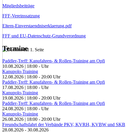
Mitgliedsbeiträge
FFF-Vereinssatzung
Eltern-Einverstaendniserklaerung.pdf
FFF und EU-Datenschutz-Grundverordnung
Termine
Paddler-Treff: Kanufahren- & Rollen-Training am Opfi
10.08.2026
|
18:00
-
Uhr
Kanupolo-Training
12.08.2026
|
18:00
-
20:00
Uhr
Paddler-Treff: Kanufahren- & Rollen-Training am Opfi
17.08.2026
|
18:00
-
Uhr
Kanupolo-Training
19.08.2026
|
18:00
-
20:00
Uhr
Paddler-Treff: Kanufahren- & Rollen-Training am Opfi
24.08.2026
|
18:00
-
Uhr
Kanupolo-Training
26.08.2026
|
18:00
-
20:00
Uhr
Freundschaftsfahrt der Verbände PKV, KVRH, KVBW und SKB
28.08.2026
-
30.08.2026