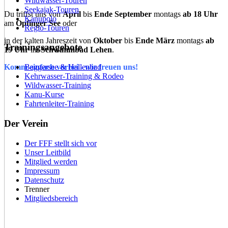
Wildwasser-Touren
Seekajak-Touren
Du triffst uns von
April
bis
Ende September
montags
ab 18 Uhr
Kanupolo
am
Opfinger See
oder
Regio-Touren
in der kalten Jahreszeit von
Oktober
bis
Ende März
montags
ab
Trainingsangebote
19 Uhr
im
Schwimmbad Lehen
.
Baggersee & Hallenbad
Komm einfach vorbei - wir freuen uns!
Kehrwasser-Training & Rodeo
Wildwasser-Training
Kanu-Kurse
Fahrtenleiter-Training
Der Verein
Der FFF stellt sich vor
Unser Leitbild
Mitglied werden
Impressum
Datenschutz
Trenner
Mitgliedsbereich