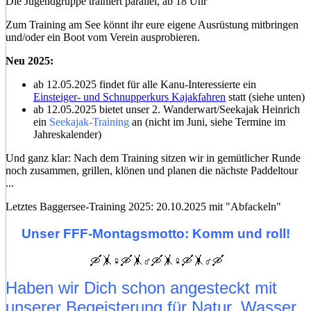
Die Jugendgruppe trainiert parallel, ab 18 Uhr
Zum Training am See könnt ihr eure eigene Ausrüstung mitbringen
und/oder ein Boot vom Verein ausprobieren.
Neu 2025:
ab 12.05.2025 findet für alle Kanu-Interessierte ein
Einsteiger- und Schnupperkurs Kajakfahren
statt (siehe unten)
ab 12.05.2025 bietet unser 2. Wanderwart/Seekajak Heinrich
ein
Seekajak-Training
an (nicht im Juni, siehe Termine im
Jahreskalender)
Und ganz klar: Nach dem Training sitzen wir in gemütlicher Runde
noch zusammen, grillen, klönen und planen die nächste Paddeltour
...
Letztes Baggersee-Training 2025: 20.10.2025 mit "Abfackeln"
Unser FFF-Montagsmotto: Komm und roll!
🛶🤸♀️🛶🤸♂️🛶🤸♀️🛶🤸♂️🛶
Haben wir Dich schon angesteckt mit
unserer Begeisterung für Natur, Wasser