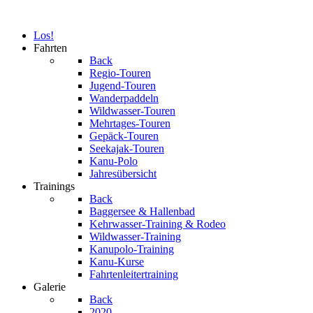
Los!
Fahrten
Back
Regio-Touren
Jugend-Touren
Wanderpaddeln
Wildwasser-Touren
Mehrtages-Touren
Gepäck-Touren
Seekajak-Touren
Kanu-Polo
Jahresübersicht
Trainings
Back
Baggersee & Hallenbad
Kehrwasser-Training & Rodeo
Wildwasser-Training
Kanupolo-Training
Kanu-Kurse
Fahrtenleitertraining
Galerie
Back
2020