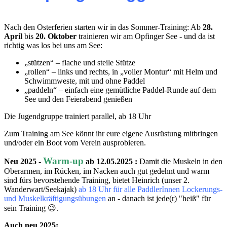
Nach den Osterferien starten wir in das Sommer-Training: Ab
28.
April
bis
20. Oktober
trainieren wir am Opfinger See - und da ist
richtig was los bei uns am See:
„stützen“ – flache und steile Stütze
„rollen“ – links und rechts, in „voller Montur“ mit Helm und
Schwimmweste, mit und ohne Paddel
„paddeln“ – einfach eine gemütliche Paddel-Runde auf dem
See und den Feierabend genießen
Die Jugendgruppe trainiert parallel, ab 18 Uhr
Zum Training am See könnt ihr eure eigene Ausrüstung mitbringen
und/oder ein Boot vom Verein ausprobieren.
Warm-up
Neu 2025 -
ab 12.05.2025
:
Damit die Muskeln in den
Oberarmen, im Rücken, im Nacken auch gut gedehnt und warm
sind fürs bevorstehende Training, bietet Heinrich (unser 2.
Wanderwart/Seekajak)
ab 18 Uhr für alle PaddlerInnen Lockerungs-
und Muskelkräftigungsübungen
an - danach ist jede(r) "heiß" für
sein Training 😉.
Auch neu 2025: