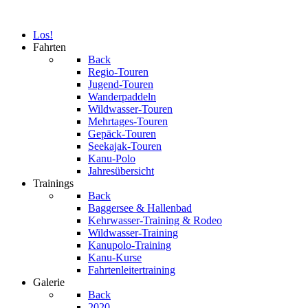
Los!
Fahrten
Back
Regio-Touren
Jugend-Touren
Wanderpaddeln
Wildwasser-Touren
Mehrtages-Touren
Gepäck-Touren
Seekajak-Touren
Kanu-Polo
Jahresübersicht
Trainings
Back
Baggersee & Hallenbad
Kehrwasser-Training & Rodeo
Wildwasser-Training
Kanupolo-Training
Kanu-Kurse
Fahrtenleitertraining
Galerie
Back
2020