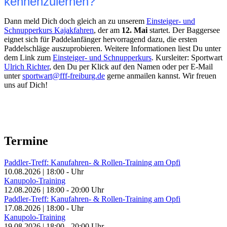
kennenzulernen?
Dann meld Dich doch gleich an zu unserem
Einsteiger- und
Schnupperkurs Kajakfahren
, der am
12. Mai
startet. Der Baggersee
eignet sich für Paddelanfänger hervorragend dazu, die ersten
Paddelschläge auszuprobieren. Weitere Informationen liest Du unter
dem Link zum
Einsteiger- und Schnupperkurs
. Kursleiter: Sportwart
Ulrich Richter
, den Du per Klick auf den Namen oder per E-Mail
unter
sportwart@fff-freiburg.de
gerne anmailen kannst. Wir freuen
uns auf Dich!
Termine
Paddler-Treff: Kanufahren- & Rollen-Training am Opfi
10.08.2026
|
18:00
-
Uhr
Kanupolo-Training
12.08.2026
|
18:00
-
20:00
Uhr
Paddler-Treff: Kanufahren- & Rollen-Training am Opfi
17.08.2026
|
18:00
-
Uhr
Kanupolo-Training
19.08.2026
|
18:00
-
20:00
Uhr