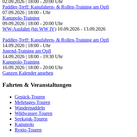
02.09.2026
|
18:00
-
20:00
Uhr
Paddler-Treff: Kanufahren- & Rollen-Training am Opfi
07.09.2026
|
18:00
-
Uhr
Kanupolo-Training
09.09.2026
|
18:00
-
20:00
Uhr
WW-Ausfahrt (bis WW IV)
10.09.2026
-
13.09.2026
Paddler-Treff: Kanufahren- & Rollen-Training am Opfi
14.09.2026
|
18:00
-
Uhr
Jugend-Training am Opfi
14.09.2026
|
18:00
-
19:30
Uhr
Kanupolo-Training
16.09.2026
|
18:00
-
20:00
Uhr
Ganzen Kalender ansehen
Fahrten & Veranstaltungen
Gepäck-Touren
Mehrtages-Touren
Wanderpaddeln
Wildwasser-Touren
Seekajak-Touren
Kanupolo
Regio-Touren