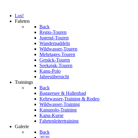
Los!
Fahrten
Back
Regio-Touren
Jugend-Touren
Wanderpaddeln
Wildwasser-Touren
Mehrtages-Touren
Gepäck-Touren
Seekajak-Touren
Kanu-Polo
Jahresübersicht
Trainings
Back
Baggersee & Hallenbad
Kehrwasser-Training & Rodeo
Wildwasser-Training
Kanupolo-Training
Kanu-Kurse
Fahrtenleitertraining
Galerie
Back
2020