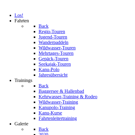
Los!
Fahrten
Back
Regio-Touren
Jugend-Touren
Wanderpaddeln
Wildwasser-Touren
Mehrtages-Touren
Gepäck-Touren
Seekajak-Touren
Kanu-Polo
Jahresübersicht
Trainings
Back
Baggersee & Hallenbad
Kehrwasser-Training & Rodeo
Wildwasser-Training
Kanupolo-Training
Kanu-Kurse
Fahrtenleitertraining
Galerie
Back
2020