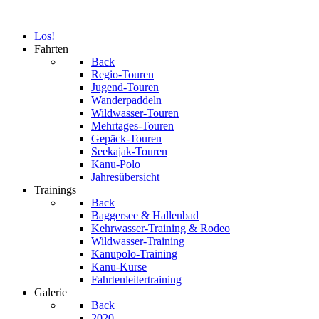
Los!
Fahrten
Back
Regio-Touren
Jugend-Touren
Wanderpaddeln
Wildwasser-Touren
Mehrtages-Touren
Gepäck-Touren
Seekajak-Touren
Kanu-Polo
Jahresübersicht
Trainings
Back
Baggersee & Hallenbad
Kehrwasser-Training & Rodeo
Wildwasser-Training
Kanupolo-Training
Kanu-Kurse
Fahrtenleitertraining
Galerie
Back
2020