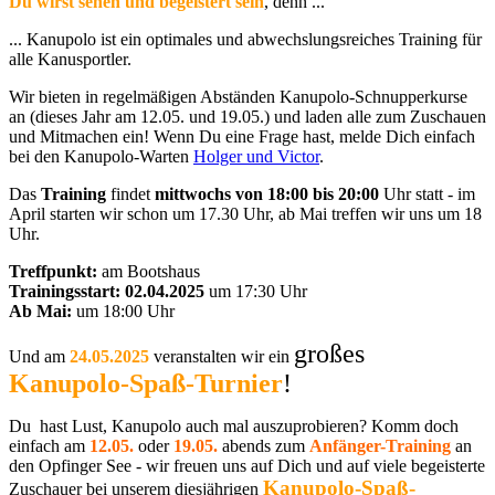
Du wirst sehen und begeistert sein
, denn ...
... Kanupolo ist ein optimales und abwechslungsreiches Training für
alle Kanusportler.
Wir bieten in regelmäßigen Abständen Kanupolo-Schnupperkurse
an (dieses Jahr am 12.05. und 19.05.) und laden alle zum Zuschauen
und Mitmachen ein! Wenn Du eine Frage hast, melde Dich einfach
bei den Kanupolo-Warten
Holger und Victor
.
Das
Training
findet
mittwochs von 18:00 bis 20:00
Uhr statt - im
April starten wir schon um 17.30 Uhr, ab Mai treffen wir uns um 18
Uhr.
Treffpunkt:
am Bootshaus
Trainingsstart: 02.04.2025
um 17:30 Uhr
Ab Mai:
um 18:00 Uhr
großes
Und am
24.05.2025
veranstalten wir ein
Kanupolo-Spaß-Turnier
!
Du hast Lust, Kanupolo auch mal auszuprobieren? Komm doch
einfach am
12.05.
oder
19.05.
abends zum
Anfänger-Training
an
den Opfinger See - wir freuen uns auf Dich und auf viele begeisterte
Kanupolo-Spaß-
Zuschauer bei unserem diesjährigen