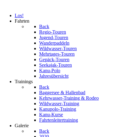
Los!
Fahrten
Back
Regio-Touren
Jugend-Touren
Wanderpaddeln
Wildwasser-Touren
Mehrtages-Touren
Gepäck-Touren
Seekajak-Touren
Kanu-Polo
Jahresübersicht
Trainings
Back
Baggersee & Hallenbad
Kehrwasser-Training & Rodeo
Wildwasser-Training
Kanupolo-Training
Kanu-Kurse
Fahrtenleitertraining
Galerie
Back
2020