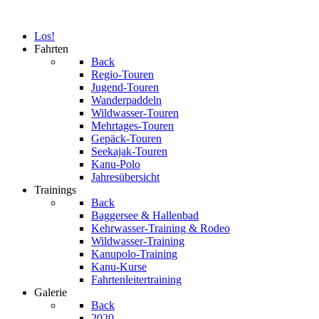
Los!
Fahrten
Back
Regio-Touren
Jugend-Touren
Wanderpaddeln
Wildwasser-Touren
Mehrtages-Touren
Gepäck-Touren
Seekajak-Touren
Kanu-Polo
Jahresübersicht
Trainings
Back
Baggersee & Hallenbad
Kehrwasser-Training & Rodeo
Wildwasser-Training
Kanupolo-Training
Kanu-Kurse
Fahrtenleitertraining
Galerie
Back
2020