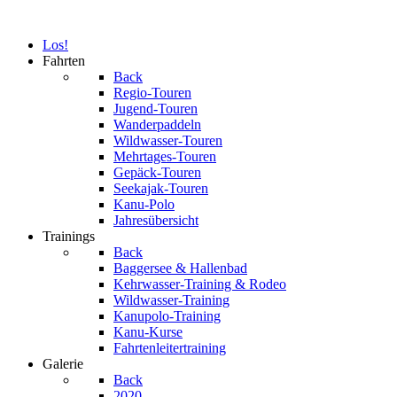
Los!
Fahrten
Back
Regio-Touren
Jugend-Touren
Wanderpaddeln
Wildwasser-Touren
Mehrtages-Touren
Gepäck-Touren
Seekajak-Touren
Kanu-Polo
Jahresübersicht
Trainings
Back
Baggersee & Hallenbad
Kehrwasser-Training & Rodeo
Wildwasser-Training
Kanupolo-Training
Kanu-Kurse
Fahrtenleitertraining
Galerie
Back
2020