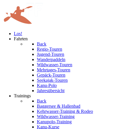
Los!
Fahrten
Back
Regio-Touren
Jugend-Touren
Wanderpaddeln
Wildwasser-Touren
Mehrtages-Touren
Gepäck-Touren
Seekajak-Touren
Kanu-Polo
Jahresübersicht
Trainings
Back
Baggersee & Hallenbad
Kehrwasser-Training & Rodeo
Wildwasser-Training
Kanupolo-Training
Kanu-Kurse