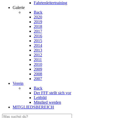
Fahrtenleitertraining
Galerie
Back
2020
2019
2018
2017
2016
2015
2014
2013
2012
2011
2010
2009
2008
2007
Verein
Back
Der FFF stellt sich vor
Leitbild
Mitglied werden
MITGLIEDSBEREICH