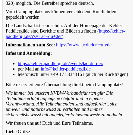
320) möglich. Die Betreiber sprechen deutsch.
Vom Campingplatz aus können verschiedene Rundfahrten
gepaddelt werden.
Die Landschaft ist sehr schön. Auf der Homepage der Kehler
Paddlergilde sind Berichte und Bilder zu finden (
https://kehler-
paddlergil.de/?s=Lac+du+der
).
Informationen zum See:
https://www.lacduder.com/de
Infos und Anmeldung:
https://kehler-paddlergil.de/events/lac-du-der/
per Mail an
info@kehler-paddlergil.de
telefonisch unter +49 171 3343161 (auch bei Rückfragen)
Bitte reserviert eure Übernachtung direkt beim Campingplatz!
Wie immer bei unseren KVBW-Verbandsfahrten gilt: Die
Teilnahme erfolgt auf eigene Gefahr und in eigener
Verantwortung. Alle Teilnehmenden sind aufgefordert, sich
umwelt- und naturbewusst zu verhalten und immer
sicherheitsbewusst mit angelegter Schwimmweste zu paddeln.
Wir freuen uns auf Euch und Eure Teilnahme.
Liebe Grüße