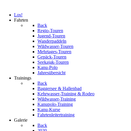
Los!
Fahrten
Back
Regio-Touren
Jugend-Touren
Wanderpaddeln
Wildwasser-Touren
Mehrtages-Touren
Gepäck-Touren
Seekajak-Touren
Kanu-Polo
Jahresübersicht
Trainings
Back
Baggersee & Hallenbad
Kehrwasser-Training & Rodeo
Wildwasser-Training
Kanupolo-Training
Kanu-Kurse
Fahrtenleitertraining
Galerie
Back
2020