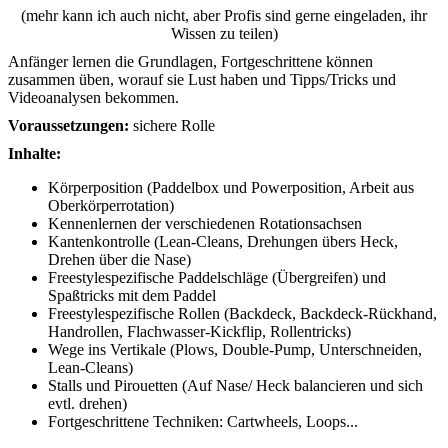
(mehr kann ich auch nicht, aber Profis sind gerne eingeladen, ihr
Wissen zu teilen)
Anfänger lernen die Grundlagen, Fortgeschrittene können
zusammen üben, worauf sie Lust haben und Tipps/Tricks und
Videoanalysen bekommen.
Voraussetzungen:
sichere Rolle
Inhalte:
Körperposition (Paddelbox und Powerposition, Arbeit aus
Oberkörperrotation)
Kennenlernen der verschiedenen Rotationsachsen
Kantenkontrolle (Lean-Cleans, Drehungen übers Heck,
Drehen über die Nase)
Freestylespezifische Paddelschläge (Übergreifen) und
Spaßtricks mit dem Paddel
Freestylespezifische Rollen (Backdeck, Backdeck-Rückhand,
Handrollen, Flachwasser-Kickflip, Rollen­tricks)
Wege ins Vertikale (Plows, Double-Pump, Unterschneiden,
Lean-Cleans)
Stalls und Pirouetten (Auf Nase/ Heck balancieren und sich
evtl. drehen)
Fortgeschrittene Techniken: Cartwheels, Loops...