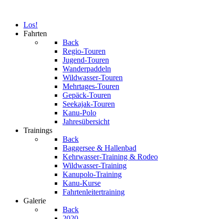
Los!
Fahrten
Back
Regio-Touren
Jugend-Touren
Wanderpaddeln
Wildwasser-Touren
Mehrtages-Touren
Gepäck-Touren
Seekajak-Touren
Kanu-Polo
Jahresübersicht
Trainings
Back
Baggersee & Hallenbad
Kehrwasser-Training & Rodeo
Wildwasser-Training
Kanupolo-Training
Kanu-Kurse
Fahrtenleitertraining
Galerie
Back
2020