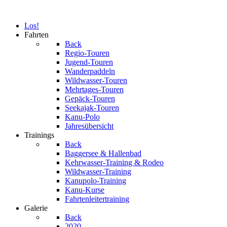
Los!
Fahrten
Back
Regio-Touren
Jugend-Touren
Wanderpaddeln
Wildwasser-Touren
Mehrtages-Touren
Gepäck-Touren
Seekajak-Touren
Kanu-Polo
Jahresübersicht
Trainings
Back
Baggersee & Hallenbad
Kehrwasser-Training & Rodeo
Wildwasser-Training
Kanupolo-Training
Kanu-Kurse
Fahrtenleitertraining
Galerie
Back
2020