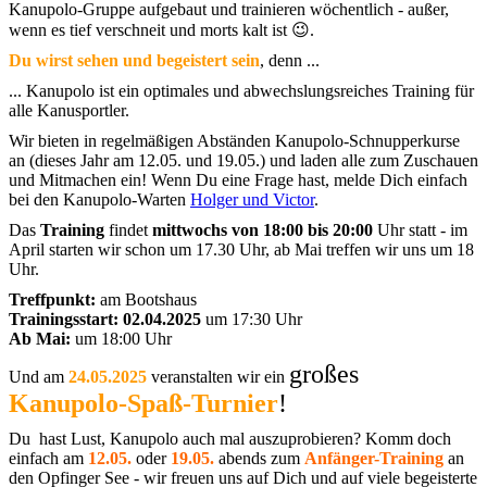
Kanupolo-Gruppe aufgebaut und trainieren wöchentlich - außer,
wenn es tief verschneit und morts kalt ist 😉.
Du wirst sehen und begeistert sein
, denn ...
... Kanupolo ist ein optimales und abwechslungsreiches Training für
alle Kanusportler.
Wir bieten in regelmäßigen Abständen Kanupolo-Schnupperkurse
an (dieses Jahr am 12.05. und 19.05.) und laden alle zum Zuschauen
und Mitmachen ein! Wenn Du eine Frage hast, melde Dich einfach
bei den Kanupolo-Warten
Holger und Victor
.
Das
Training
findet
mittwochs von 18:00 bis 20:00
Uhr statt - im
April starten wir schon um 17.30 Uhr, ab Mai treffen wir uns um 18
Uhr.
Treffpunkt:
am Bootshaus
Trainingsstart: 02.04.2025
um 17:30 Uhr
Ab Mai:
um 18:00 Uhr
großes
Und am
24.05.2025
veranstalten wir ein
Kanupolo-Spaß-Turnier
!
Du hast Lust, Kanupolo auch mal auszuprobieren? Komm doch
einfach am
12.05.
oder
19.05.
abends zum
Anfänger-Training
an
den Opfinger See - wir freuen uns auf Dich und auf viele begeisterte