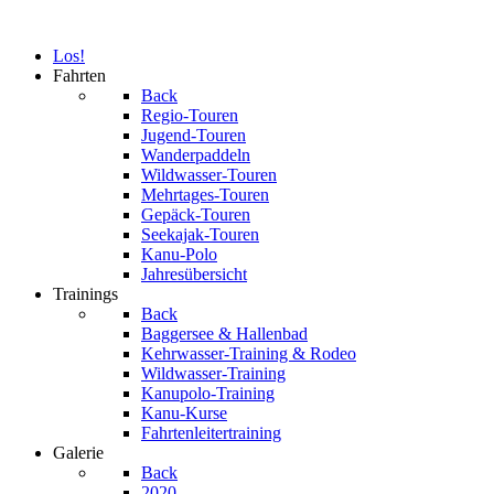
Los!
Fahrten
Back
Regio-Touren
Jugend-Touren
Wanderpaddeln
Wildwasser-Touren
Mehrtages-Touren
Gepäck-Touren
Seekajak-Touren
Kanu-Polo
Jahresübersicht
Trainings
Back
Baggersee & Hallenbad
Kehrwasser-Training & Rodeo
Wildwasser-Training
Kanupolo-Training
Kanu-Kurse
Fahrtenleitertraining
Galerie
Back
2020