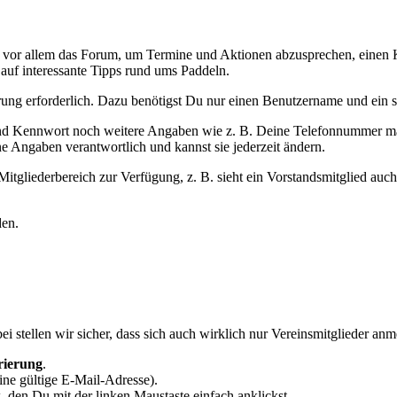
t Ihr vor allem das Forum, um Termine und Aktionen abzusprechen, eine
 auf interessante Tipps rund ums Paddeln.
ierung erforderlich. Dazu benötigst Du nur einen Benutzername und ein
nd Kennwort noch weitere Angaben wie z. B. Deine Telefonnummer mach
e Angaben verantwortlich und kannst sie jederzeit ändern.
Mitgliederbereich zur Verfügung, z. B. sieht ein Vorstandsmitglied auc
den.
ei stellen wir sicher, dass sich auch wirklich nur Vereinsmitglieder an
rierung
.
ine gültige E-Mail-Adresse).
, den Du mit der linken Maustaste einfach anklickst.