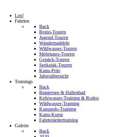
Los!
Fahrten
Back
Regio-Touren
Jugend-Touren
Wanderpaddeln
Wildwasser-Touren
Mehrtages-Touren
Gepäck-Touren
Seekajak-Touren
Kanu-Polo
Jahresübersicht
Trainings
Back
Baggersee & Hallenbad
Kehrwasser-Training & Rodeo
Wildwasser-Training
Kanupolo-Training
Kanu-Kurse
Fahrtenleitertraining
Galerie
Back
2020