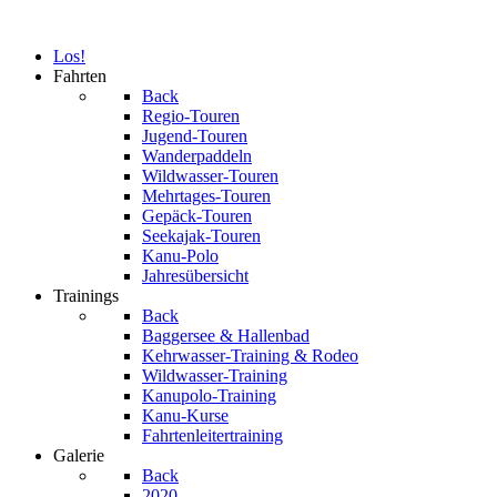
Los!
Fahrten
Back
Regio-Touren
Jugend-Touren
Wanderpaddeln
Wildwasser-Touren
Mehrtages-Touren
Gepäck-Touren
Seekajak-Touren
Kanu-Polo
Jahresübersicht
Trainings
Back
Baggersee & Hallenbad
Kehrwasser-Training & Rodeo
Wildwasser-Training
Kanupolo-Training
Kanu-Kurse
Fahrtenleitertraining
Galerie
Back
2020