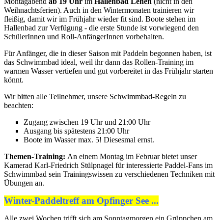
Montagabend
ab 19 Uhr
im
Hallenbad Lehen
(nicht in den
Weihnachtsferien). Auch in den Wintermonaten trainieren wir
fleißig, damit wir im Frühjahr wieder fit sind. Boote stehen im
Hallenbad zur Verfügung - die erste Stunde ist vorwiegend den
SchülerInnen und Roll-AnfängerInnen vorbehalten.
Für Anfänger, die in dieser Saison mit Paddeln begonnen haben, ist
das Schwimmbad ideal, weil ihr dann das Rollen-Training im
warmen Wasser vertiefen und gut vorbereitet in das Frühjahr starten
könnt.
Wir bitten alle Teilnehmer, unsere Schwimmbad-Regeln zu
beachten:
Zugang zwischen 19 Uhr und 21:00 Uhr
Ausgang bis spätestens 21:00 Uhr
Boote im Wasser max. 5! Diesesmal ernst.
Themen-Training:
An einem Montag im Februar bietet unser
Kamerad Karl-Friedrich Stülpnagel für interessierte Paddel-Fans im
Schwimmbad sein Trainingswissen zu verschiedenen Techniken mit
Übungen an.
Winter-Paddeltreff am Opfinger See ...
Alle zwei Wochen trifft sich am Sonntagmorgen ein Grüppchen am