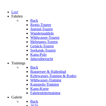
Los!
Fahrten
Back
Regio-Touren
Jugend-Touren
Wanderpaddeln
Wildwasser-Touren
Mehrtages-Touren
Gepäck-Touren
Seekajak-Touren
Kanu-Polo
Jahresübersicht
Trainings
Back
Baggersee & Hallenbad
Kehrwasser-Training & Rodeo
Wildwasser-Training
Kanupolo-Training
Kanu-Kurse
Fahrtenleitertraining
Galerie
Back
2020