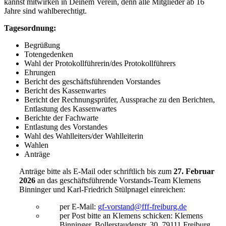
kannst mitwirken in Deinem Verein, denn alle Mitglieder ab 16
Jahre sind wahlberechtigt.
Tagesordnung:
Begrüßung
Totengedenken
Wahl der Protokollführerin/des Protokollführers
Ehrungen
Bericht des geschäftsführenden Vorstandes
Bericht des Kassenwartes
Bericht der Rechnungsprüfer, Aussprache zu den Berichten,
Entlastung des Kassenwartes
Berichte der Fachwarte
Entlastung des Vorstandes
Wahl des Wahlleiters/der Wahlleiterin
Wahlen
Anträge
Anträge bitte als E-Mail oder schriftlich bis zum
27. Februar
2026
an das geschäftsführende Vorstands-Team Klemens
Binninger und Karl-Friedrich Stülpnagel einreichen:
per E-Mail:
gf-vorstand@fff-freiburg.de
per Post bitte an Klemens schicken: Klemens
Binninger, Bollerstaudenstr. 30, 79111 Freiburg