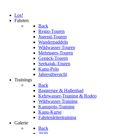
Los!
Fahrten
Back
Regio-Touren
Jugend-Touren
Wanderpaddeln
Wildwasser-Touren
Mehrtages-Touren
Gepäck-Touren
Seekajak-Touren
Kanu-Polo
Jahresübersicht
Trainings
Back
Baggersee & Hallenbad
Kehrwasser-Training & Rodeo
Wildwasser-Training
Kanupolo-Training
Kanu-Kurse
Fahrtenleitertraining
Galerie
Back
2020