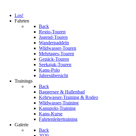
Los!
Fahrten
Back
Regio-Touren
Jugend-Touren
Wanderpaddeln
Wildwasser-Touren
Mehrtages-Touren
Gepäck-Touren
Seekajak-Touren
Kanu-Polo
Jahresübersicht
Trainings
Back
Baggersee & Hallenbad
Kehrwasser-Training & Rodeo
Wildwasser-Training
Kanupolo-Training
Kanu-Kurse
Fahrtenleitertraining
Galerie
Back
2020