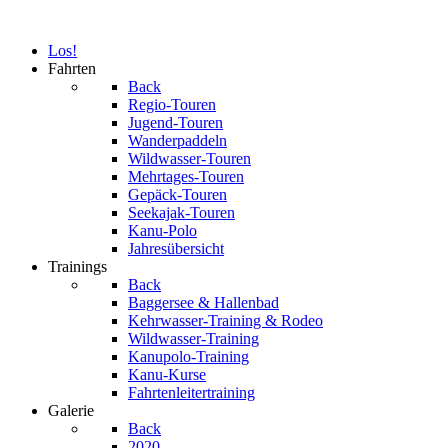
Los!
Fahrten
Back
Regio-Touren
Jugend-Touren
Wanderpaddeln
Wildwasser-Touren
Mehrtages-Touren
Gepäck-Touren
Seekajak-Touren
Kanu-Polo
Jahresübersicht
Trainings
Back
Baggersee & Hallenbad
Kehrwasser-Training & Rodeo
Wildwasser-Training
Kanupolo-Training
Kanu-Kurse
Fahrtenleitertraining
Galerie
Back
2020