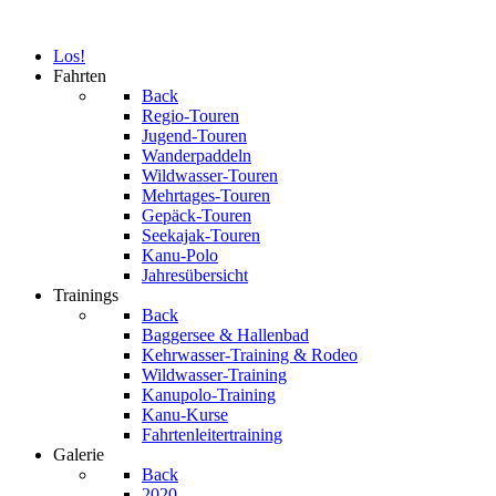
Los!
Fahrten
Back
Regio-Touren
Jugend-Touren
Wanderpaddeln
Wildwasser-Touren
Mehrtages-Touren
Gepäck-Touren
Seekajak-Touren
Kanu-Polo
Jahresübersicht
Trainings
Back
Baggersee & Hallenbad
Kehrwasser-Training & Rodeo
Wildwasser-Training
Kanupolo-Training
Kanu-Kurse
Fahrtenleitertraining
Galerie
Back
2020