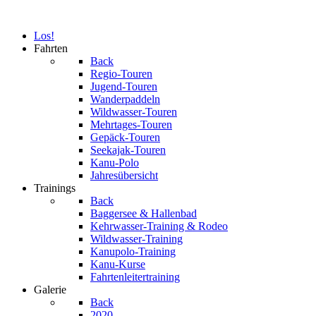
Los!
Fahrten
Back
Regio-Touren
Jugend-Touren
Wanderpaddeln
Wildwasser-Touren
Mehrtages-Touren
Gepäck-Touren
Seekajak-Touren
Kanu-Polo
Jahresübersicht
Trainings
Back
Baggersee & Hallenbad
Kehrwasser-Training & Rodeo
Wildwasser-Training
Kanupolo-Training
Kanu-Kurse
Fahrtenleitertraining
Galerie
Back
2020