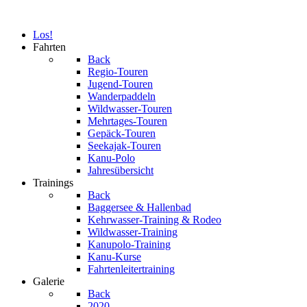
Los!
Fahrten
Back
Regio-Touren
Jugend-Touren
Wanderpaddeln
Wildwasser-Touren
Mehrtages-Touren
Gepäck-Touren
Seekajak-Touren
Kanu-Polo
Jahresübersicht
Trainings
Back
Baggersee & Hallenbad
Kehrwasser-Training & Rodeo
Wildwasser-Training
Kanupolo-Training
Kanu-Kurse
Fahrtenleitertraining
Galerie
Back
2020