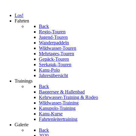
Los!
Fahrten
Back
Regio-Touren
Jugend-Touren
Wanderpaddeln
Wildwasser-Touren
Mehrtages-Touren
Gepäck-Touren
Seekajak-Touren
Kanu-Polo
Jahresübersicht
Trainings
Back
Baggersee & Hallenbad
Kehrwasser-Training & Rodeo
Wildwasser-Training
Kanupolo-Training
Kanu-Kurse
Fahrtenleitertraining
Galerie
Back
2020