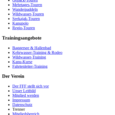
Gepäck-Touren
Mehrtages-Touren
Wanderpaddeln
Wildwasser-Touren
Seekajak-Touren
Kanupolo
Regio-Touren
Trainingsangebote
Baggersee & Hallenbad
Kehrwasser-Training & Rodeo
Wildwasser-Training
Kanu-Kurse
Fahrtenleiter-Training
Der Verein
Der FFF stellt sich vor
Unser Leitbild
Mitglied werden
Impressum
Datenschutz
Trenner
Mitgliedsbereich