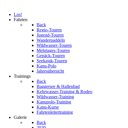
Los!
Fahrten
Back
Regio-Touren
Jugend-Touren
Wanderpaddeln
Wildwasser-Touren
Mehrtages-Touren
Gepäck-Touren
Seekajak-Touren
Kanu-Polo
Jahresübersicht
Trainings
Back
Baggersee & Hallenbad
Kehrwasser-Training & Rodeo
Wildwasser-Training
Kanupolo-Training
Kanu-Kurse
Fahrtenleitertraining
Galerie
Back
2020