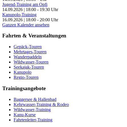
Jugend-Training am Opfi
14.09.2026
|
18:00
-
19:30
Uhr
Kanupolo-Training
16.09.2026
|
18:00
-
20:00
Uhr
Ganzen Kalender ansehen
Fahrten & Veranstaltungen
Gepäck-Touren
Mehrtages-Touren
Wanderpaddeln
Wildwasser-Touren
Seekajak-Touren
Kanupolo
Regio-Touren
Trainingsangebote
Baggersee & Hallenbad
Kehrwasser-Training & Rodeo
Wildwasser-Training
Kanu-Kurse
Fahrtenleiter-Training