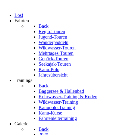
Los!
Fahrten
Back
Regio-Touren
Jugend-Touren
Wanderpaddeln
Wildwasser-Touren
Mehrtages-Touren
Gepäck-Touren
Seekajak-Touren
Kanu-Polo
Jahresübersicht
Trainings
Back
Baggersee & Hallenbad
Kehrwasser-Training & Rodeo
Wildwasser-Training
Kanupolo-Training
Kanu-Kurse
Fahrtenleitertraining
Galerie
Back
2020