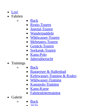
Los!
Fahrten
Back
Regio-Touren
Jugend-Touren
Wanderpaddeln
Wildwasser-Touren
Mehrtages-Touren
Gepäck-Touren
Seekajak-Touren
Kanu-Polo
Jahresübersicht
Trainings
Back
Baggersee & Hallenbad
Kehrwasser-Training & Rodeo
Wildwasser-Training
Kanupolo-Training
Kanu-Kurse
Fahrtenleitertraining
Galerie
Back
2020