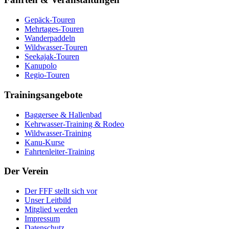
Gepäck-Touren
Mehrtages-Touren
Wanderpaddeln
Wildwasser-Touren
Seekajak-Touren
Kanupolo
Regio-Touren
Trainingsangebote
Baggersee & Hallenbad
Kehrwasser-Training & Rodeo
Wildwasser-Training
Kanu-Kurse
Fahrtenleiter-Training
Der Verein
Der FFF stellt sich vor
Unser Leitbild
Mitglied werden
Impressum
Datenschutz