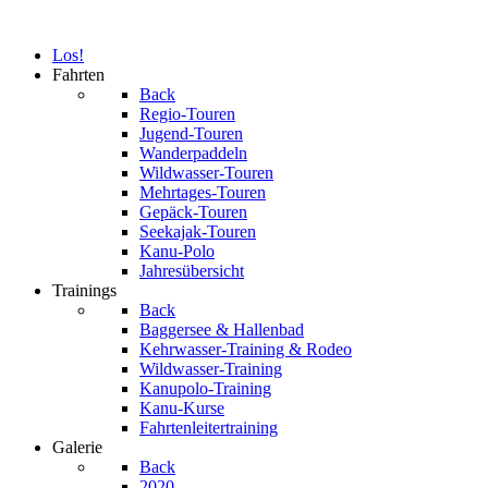
Los!
Fahrten
Back
Regio-Touren
Jugend-Touren
Wanderpaddeln
Wildwasser-Touren
Mehrtages-Touren
Gepäck-Touren
Seekajak-Touren
Kanu-Polo
Jahresübersicht
Trainings
Back
Baggersee & Hallenbad
Kehrwasser-Training & Rodeo
Wildwasser-Training
Kanupolo-Training
Kanu-Kurse
Fahrtenleitertraining
Galerie
Back
2020