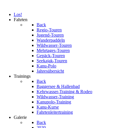
Los!
Fahrten
Back
Regio-Touren
Jugend-Touren
Wanderpaddeln
Wildwasser-Touren
Mehrtages-Touren
Gepäck-Touren
Seekajak-Touren
Kanu-Polo
Jahresübersicht
Trainings
Back
Baggersee & Hallenbad
Kehrwasser-Training & Rodeo
Wildwasser-Training
Kanupolo-Training
Kanu-Kurse
Fahrtenleitertraining
Galerie
Back
2020