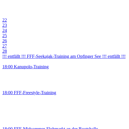
22
23
24
25
26
27
28
!!! entfällt !!! FFF-Seekajak-Training am Opfinger See !!! entfällt !!!
18:00 Kanupolo-Training
18:00 FFF-Freestyle-Training
18:00 FFF-Midsommer-Flohmarkt an der Bootshalle