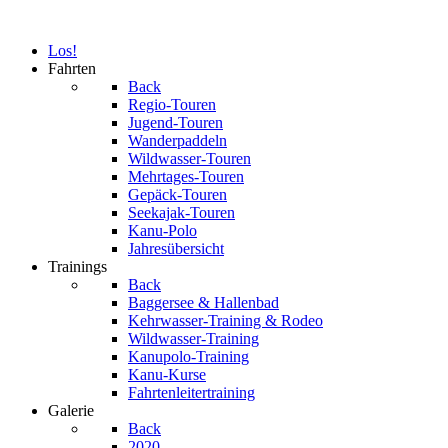
Los!
Fahrten
Back
Regio-Touren
Jugend-Touren
Wanderpaddeln
Wildwasser-Touren
Mehrtages-Touren
Gepäck-Touren
Seekajak-Touren
Kanu-Polo
Jahresübersicht
Trainings
Back
Baggersee & Hallenbad
Kehrwasser-Training & Rodeo
Wildwasser-Training
Kanupolo-Training
Kanu-Kurse
Fahrtenleitertraining
Galerie
Back
2020