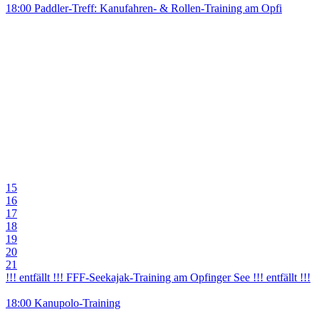
18:00 Paddler-Treff: Kanufahren- & Rollen-Training am Opfi
15
16
17
18
19
20
21
!!! entfällt !!! FFF-Seekajak-Training am Opfinger See !!! entfällt !!!
18:00 Kanupolo-Training