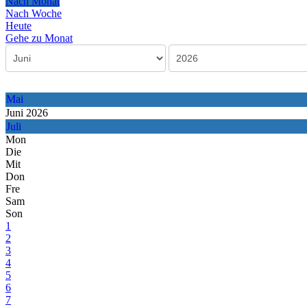
Nach Monat
Nach Woche
Heute
Gehe zu Monat
Mai
Juni 2026
Juli
Mon
Die
Mit
Don
Fre
Sam
Son
1
2
3
4
5
6
7