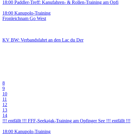
18:00 Paddler-Treff: Kanufahren- & Rollen-Training am Opfi
18:00 Kanupolo-Training
Fronleichnam Go West
KV BW: Verbandsfahrt an den Lac du Der
8
9
10
11
12
13
14
!!! entfällt !!! FFF-Seekajak-Training am Opfinger See !!! entfällt !!!
18:00 Kanupolo-Training