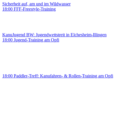
Sicherheit auf, am und im Wildwasser
18:00 FFF-Freestyle-Training
KanuJugend BW: Jugendwettstreit in Elchesheim-Illingen
18:00 Jugend-Training am Opfi
18:00 Paddler-Treff: Kanufahren- & Rollen-Training am Opfi